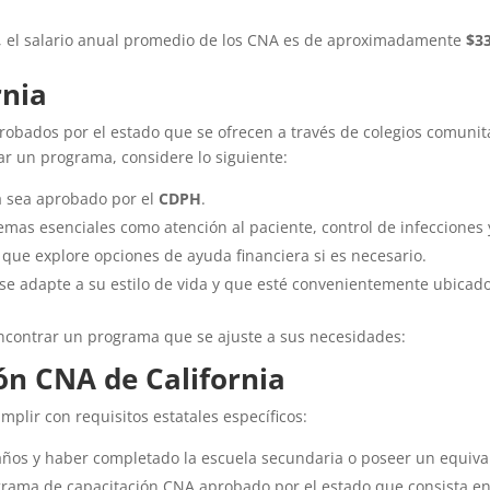
s, el salario anual promedio de los CNA es de aproximadamente
$3
rnia
bados por el estado que se ofrecen a través de colegios comunita
ar un programa, considere lo siguiente:
a sea aprobado por el
CDPH
.
temas esenciales como atención al paciente, control de infeccione
 que explore opciones de ayuda financiera si es necesario.
 se adapte a su estilo de vida y que esté convenientemente ubicado
encontrar un programa que se ajuste a sus necesidades:
ión CNA de California
mplir con requisitos estatales específicos:
años y haber completado la escuela secundaria o poseer un equiva
grama de capacitación CNA aprobado por el estado que consista e