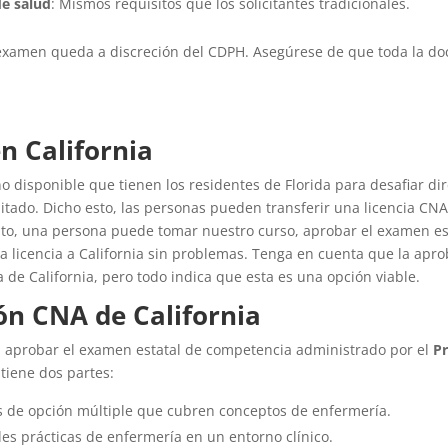
de salud
: Mismos requisitos que los solicitantes tradicionales.
 examen queda a discreción del CDPH. Asegúrese de que toda la do
n California
ino disponible que tienen los residentes de Florida para desafiar 
do. Dicho esto, las personas pueden transferir una licencia CNA de
anto, una persona puede tomar nuestro curso, aprobar el examen es
sa licencia a California sin problemas. Tenga en cuenta que la aprob
de California, pero todo indica que esta es una opción viable.
ión CNA de California
 aprobar el examen estatal de competencia administrado por el
P
 tiene dos partes:
s de opción múltiple que cubren conceptos de enfermería.
es prácticas de enfermería en un entorno clínico.