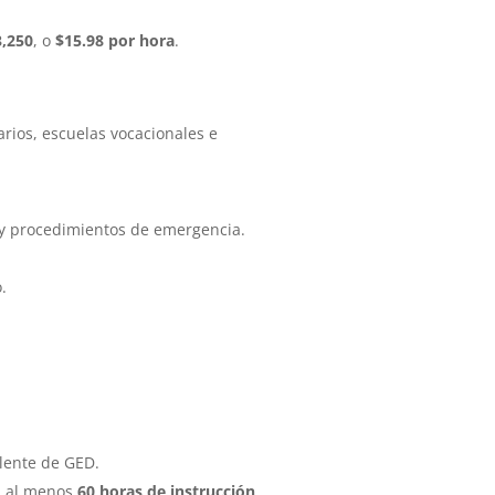
3,250
, o
$15.98 por hora
.
rios, escuelas vocacionales e
s y procedimientos de emergencia.
.
lente de GED.
n al menos
60 horas de instrucción